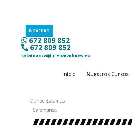
Ir
al
contenido
NOVEDAD
672 809 852
672 809 852
salamanca@preparadores.eu
Inicio
Nuestros Cursos
Donde Estamos
Salamanca