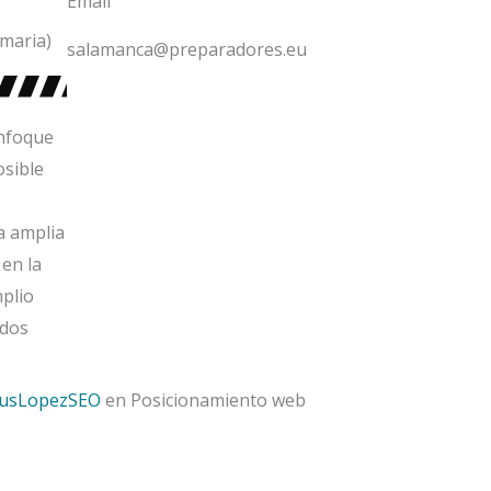
Email
maria)
salamanca@preparadores.eu
enfoque
osible
a amplia
 en la
plio
odos
susLopezSEO
en Posicionamiento web