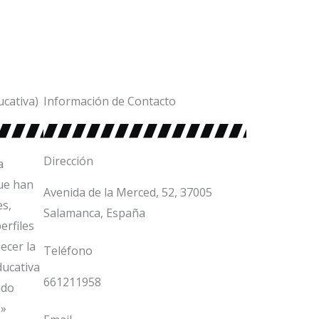
cativa)
Información de Contacto
Dirección
a
que han
Avenida de la Merced, 52, 37005
es,
Salamanca, España
erfiles
ecer la
Teléfono
ducativa
661211958
ndo
.»