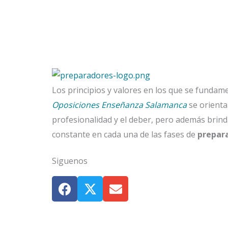
Los principios y valores en los que se funda
Oposiciones Enseñanza Salamanca
se orientan
profesionalidad y el deber, pero además brin
constante en cada una de las fases de
prepara
Siguenos
F
T
E
a
w
n
c
i
v
e
t
e