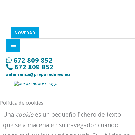
Ir
SOBRE
al
LA
contenido
CABECERA
NOVEDAD
672 809 852
672 809 852
salamanca@preparadores.eu
Política de cookies
Una
cookie
es un pequeño fichero de texto
que se almacena en su navegador cuando