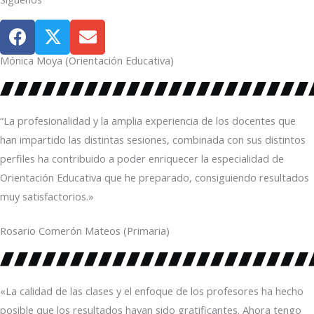
F
T
E
a
w
n
c
i
v
Mónica Moya (Orientación Educativa)
e
t
e
b
t
l
o
e
o
“La profesionalidad y la amplia experiencia de los docentes que
o
r
p
han impartido las distintas sesiones, combinada con sus distintos
k
e
perfiles ha contribuido a poder enriquecer la especialidad de
Orientación Educativa que he preparado, consiguiendo resultados
muy satisfactorios.»
Rosario Comerón Mateos (Primaria)
«La calidad de las clases y el enfoque de los profesores ha hecho
posible que los resultados hayan sido gratificantes. Ahora tengo