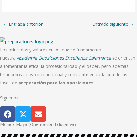
←
Entrada anterior
Entrada siguiente
→
Los principios y valores en los que se fundamenta
nuestra
Academia Oposiciones Enseñanza Salamanca
se orientan
a fomentar la ética, la profesionalidad y el deber, pero además
brindamos apoyo incondicional y constante en cada una de las
fases de
preparación para las oposiciones
.
Siguenos
F
T
E
a
w
n
c
i
v
Mónica Moya (Orientación Educativa)
e
t
e