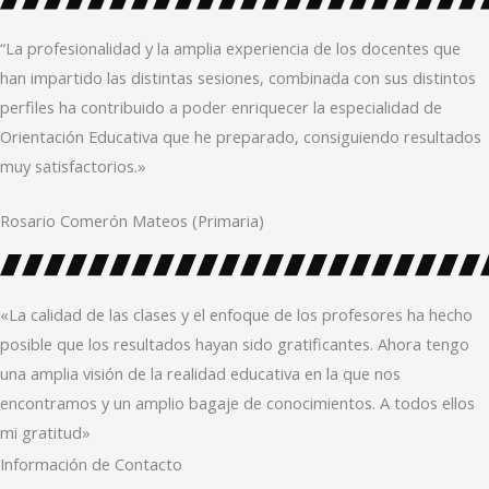
b
t
l
o
e
o
“La profesionalidad y la amplia experiencia de los docentes que
o
r
p
han impartido las distintas sesiones, combinada con sus distintos
k
e
perfiles ha contribuido a poder enriquecer la especialidad de
Orientación Educativa que he preparado, consiguiendo resultados
muy satisfactorios.»
Rosario Comerón Mateos (Primaria)
«La calidad de las clases y el enfoque de los profesores ha hecho
posible que los resultados hayan sido gratificantes. Ahora tengo
una amplia visión de la realidad educativa en la que nos
encontramos y un amplio bagaje de conocimientos. A todos ellos
mi gratitud»
Información de Contacto