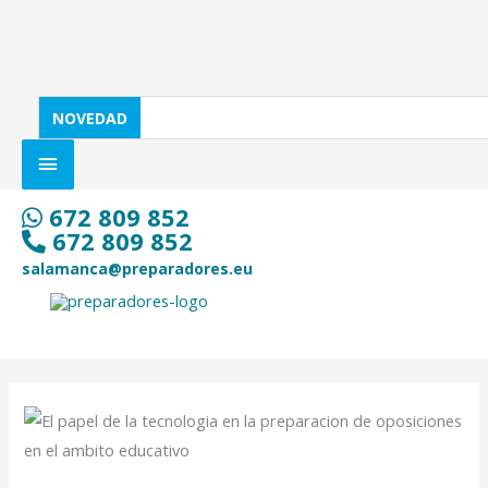
Ir
SOBRE
al
LA
contenido
CABECERA
NOVEDAD
672 809 852
672 809 852
salamanca@preparadores.eu